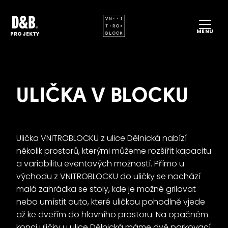
DO
MENU
PROJEKTY
ME
PR
PR
ULIČKA V BLOCKU
D&
KA
FO
Ulička VNITROBLOCKU z ulice Dělnická nabízí
několik prostorů, kterými můžeme rozšířit kapacitu
RE
a variabilitu eventových možností. Přímo u
ES
východu z VNITROBLOCKU do uličky se nachází
malá zahrádka se stoly, kde je možné grilovat
KO
nebo umístit auto, které uličkou pohodlně vjede
CS
EN
až ke dveřím do hlavního prostoru. Na opačném
konci uličky u ulice Dělnická máme dvě parkovací