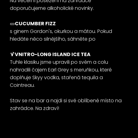
Na večerní posezení na zahrádce
doporučujeme alkoholické novinky.
🥒
CUCUMBER FIZZ
s ginem Gordon's, okurkou a mátou. Pokud
hledáte něco silnějšího, sáhněte po
🍹
VNITRO-LONG ISLAND ICE TEA
Tuhle klasiku jsme upravili po svém a colu
nahradili čajem Earl Grey s meruňkou, které
doplňuje Skyy vodka, stařená tequila a
Cointreau.
Stav se na bar a najdi si své oblíbené místo na
zahrádce. Na zdraví!