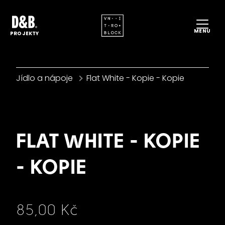
DO
MENU
PROJEKTY
ME
PR
Jídlo a nápoje
Flat White - Kopie - Kopie
PR
D&
KA
FO
FLAT WHITE - KOPIE
RE
- KOPIE
ES
KO
Původní
CS
EN
Cena:
85,00 Kč