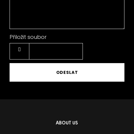
Přiložit soubor
Choose
a
file
ODESLAT
ABOUT US