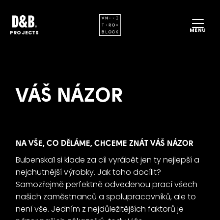
HO
MENU
PROJECTS
ME
SP
PR
VÁŠ NÁZOR
PH
D&
RE
NA VŠE, CO DĚLÁME, CHCEME ZNÁT VÁŠ NÁZOR
CO
Bubenska1 si klade za cíl vyrábět jen ty nejlepší a
EN
CS
nejchutnější výrobky. Jak toho docílit?
Samozřejmě perfektně odvedenou prací všech
našich zaměstnanců a spolupracovníků, ale to
není vše. Jedním z nejdůležitějších faktorů je